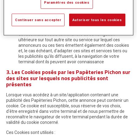
de comptabiliser le nombre d'affichages des contenus
Paramètres des cookies
publicitaires diffusés via nos espaces publicitaires,
d'identifier les publicités ainsi affichées, le nombre
d'utilisateurs ayant cliqué sur chaque publicité, leur
Continuer sans accepter
Autoriser tous les cookies
permettant de calculer les sommes dues de ce fait et
d'établir des statistiques
de reconnaître votre terminal lors de sa navigation
ultérieure sur tout autre site ou service sur lequel ces
annonceurs ou ces tiers émettent également des cookies
et, le cas échéant, d'adapter ces sites et services tiers ou
les publicités qu'ils diffusent, à la navigation de votre
terminal dont ils peuvent avoir connaissance
3. Les Cookies posés par les Papèteries Pichon sur
des sites sur lesquels nos publicités sont
présentes
Lorsque vous accédez à un site/application contenant une
publicité des Papèteries Pichon, cette annonce peut contenir un
cookie. Ce cookie est susceptible, sous réserve de vos choix,
d'être enregistré dans votre terminal et de nous permettre de
reconnaître le navigateur de votre terminal pendant la durée de
validité du cookie concerné.
Ces Cookies sont utilisés :