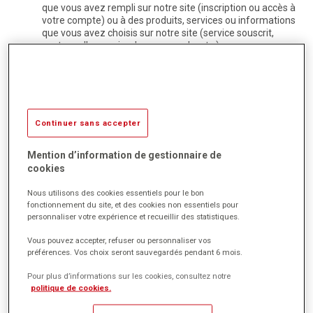
que vous avez rempli sur notre site (inscription ou accès à
votre compte) ou à des produits, services ou informations
que vous avez choisis sur notre site (service souscrit,
contenu d'un panier de commande, etc.) ;
de vous permettre d'accéder à des espaces réservés et
personnels de notre site, tels que votre compte, grâce à
des identifiants ou des données que vous nous avez
éventuellement antérieurement confiés ;
de mettre en oeuvre des mesures de sécurité, par
exemple lorsqu'il vous est demandé de vous connecter à
Continuer sans accepter
nouveau à un contenu ou à un service après un certain
laps de temps.
Mention d’information de gestionnaire de
2. Les Cookies émis par des tiers auprès des
cookies
utilisateurs de ce site internet
Nous utilisons des cookies essentiels pour le bon
fonctionnement du site, et des cookies non essentiels pour
Les contenus publicitaires (graphismes, animations, vidéos, etc)
personnaliser votre expérience et recueillir des statistiques.
diffusés dans nos espaces publicitaires sont susceptibles de
contenir des Cookies émis par des tiers. L'émission et l'utilisation
Vous pouvez accepter, refuser ou personnaliser vos
de cookies par ces tiers, sont soumises aux politiques de
préférences. Vos choix seront sauvegardés pendant 6 mois.
protection de la vie privée de ces tiers.
Pour plus d’informations sur les cookies, consultez notre
Ces cookies permettent à ces derniers, pendant la durée de
politique de cookies.
validité de ces cookies :